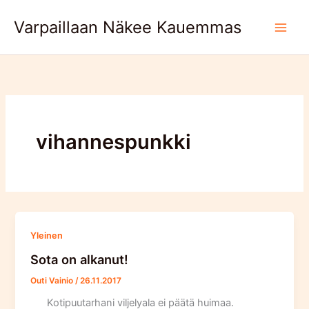
Skip
Varpaillaan Näkee Kauemmas
to
content
vihannespunkki
Yleinen
Sota on alkanut!
Outi Vainio
/
26.11.2017
Kotipuutarhani viljelyala ei päätä huimaa.