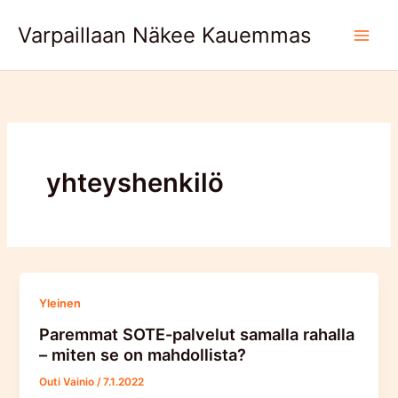
Skip
Varpaillaan Näkee Kauemmas
to
content
yhteyshenkilö
Yleinen
Paremmat SOTE-palvelut samalla rahalla
– miten se on mahdollista?
Outi Vainio
/
7.1.2022