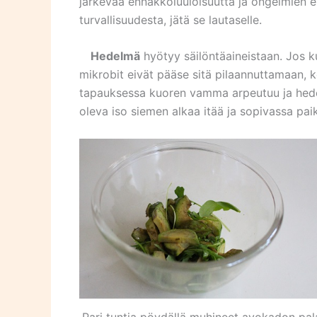
järkevää ennakkoluuloisuutta ja ongelmien e
turvallisuudesta, jätä se lautaselle.
Hedelmä
hyötyy säilöntäaineistaan. Jos k
mikrobit eivät pääse sitä pilaannuttamaan,
tapauksessa kuoren vamma arpeutuu ja hede
oleva iso siemen alkaa itää ja sopivassa pa