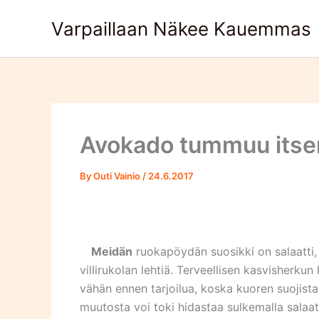
Skip
Varpaillaan Näkee Kauemmas
to
content
Avokado tummuu itse
By
Outi Vainio
/
24.6.2017
Meidän
ruokapöydän suosikki on salaatti,
villirukolan lehtiä. Terveellisen kasvisherkun
vähän ennen tarjoilua, koska kuoren suojist
muutosta voi toki hidastaa sulkemalla salaatti