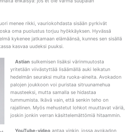
nnalta ehkäisyä: jos et ole varma suupalan
uori menee rikki, vauriokohdasta sisään pyrkivät
 koska oma puolustus torjuu hyökkäyksen. Hyvässä
lmä kykenee jatkamaan elämäänsä, kunnes sen sisällä
ikassa kasvaa uudeksi puuksi.
Astian
sulkemisen lisäksi värinmuutosta
yritetään viivästyttää lisäämällä auki leikatun
hedelmän seuraksi muita ruoka-aineita. Avokadon
palojen joukkoon voi puristaa sitruunamehua
mausteeksi, mutta samalla se hidastaa
tummumista. Ikävä vain, että senkin teho on
rajallinen. Myös mehustetut lohkot muuttavat väriä,
joskin jonkin verran käsittelemättömiä hitaammin.
YouTube-video
antaa vinkin, jossa avokadon