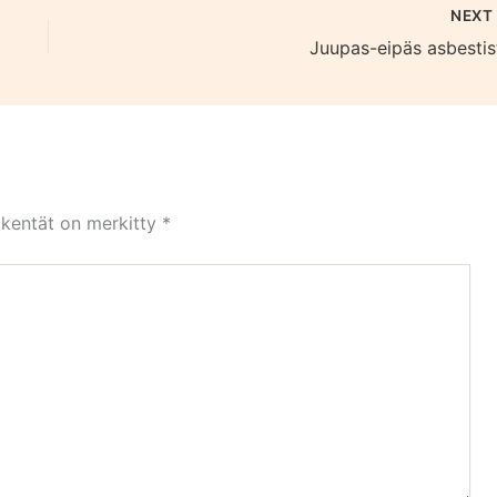
NEX
Juupas-eipäs asbestis
 kentät on merkitty
*