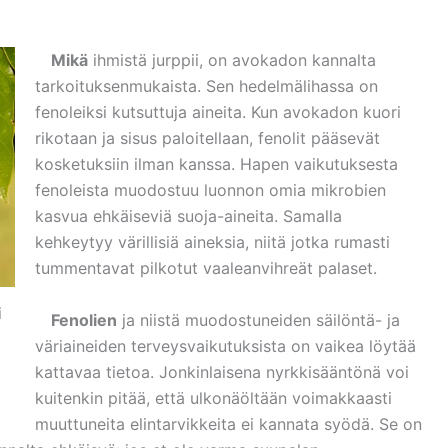
Mikä
ihmistä jurppii, on avokadon kannalta
tarkoituksenmukaista. Sen hedelmälihassa on
fenoleiksi kutsuttuja aineita. Kun avokadon kuori
rikotaan ja sisus paloitellaan, fenolit pääsevät
kosketuksiin ilman kanssa. Hapen vaikutuksesta
fenoleista muodostuu luonnon omia mikrobien
kasvua ehkäiseviä suoja-aineita. Samalla
kehkeytyy värillisiä aineksia, niitä jotka rumasti
tummentavat pilkotut vaaleanvihreät palaset.
i
Fenolien
ja niistä muodostuneiden säilöntä- ja
väriaineiden terveysvaikutuksista on vaikea löytää
kattavaa tietoa. Jonkinlaisena nyrkkisääntönä voi
kuitenkin pitää, että ulkonäöltään voimakkaasti
muuttuneita elintarvikkeita ei kannata syödä. Se on