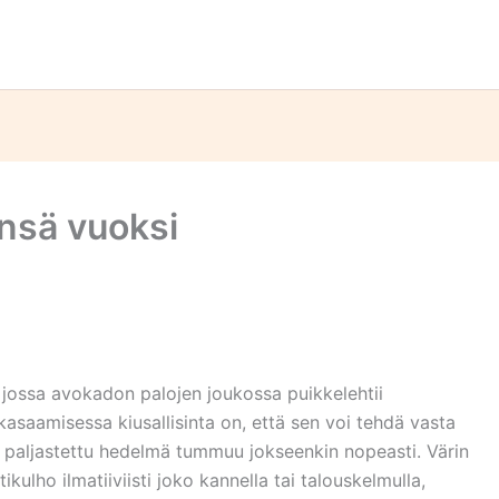
nsä vuoksi
 jossa avokadon palojen joukossa puikkelehtii
 kasaamisessa kiusallisinta on, että sen voi tehdä vasta
a paljastettu hedelmä tummuu jokseenkin nopeasti. Värin
kulho ilmatiiviisti joko kannella tai talouskelmulla,