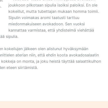
at
joukkoon pilkotaan sipulia isoiksi paloiksi. En ole
.
kokeillut, mutta tubettajan mukaan homma toimii.
Sipulin voimakas aromi taatusti tarttuu
miedonmakuiseen avokadoon. Sen vuoksi
kannattaa varmistaa, että yhdistelmä viehättää
ää sipulia.
 kokeilujen jälkeen olen alistunut hyväksymään
ittelen aterian niin, että ehdin koota avokadosalaatin
 kokkeja on monta, ja joku heistä täyttää salaattikulhon
den eteen siirtämistä.