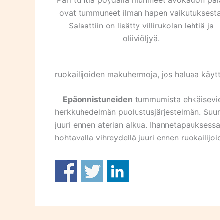
Pari tuntia pöydällä muhineet avokadon pal
ovat tummuneet ilman hapen vaikutuksesta
Salaattiin on lisätty villirukolan lehtiä ja
oliiviöljyä.
ruokailijoiden makuhermoja, jos haluaa käytt
Epäonnistuneiden
tummumista ehkäisevien
herkkuhedelmän puolustusjärjestelmän. Suunn
juuri ennen aterian alkua. Ihannetapauksessa
hohtavalla vihreydellä juuri ennen ruokailijoi