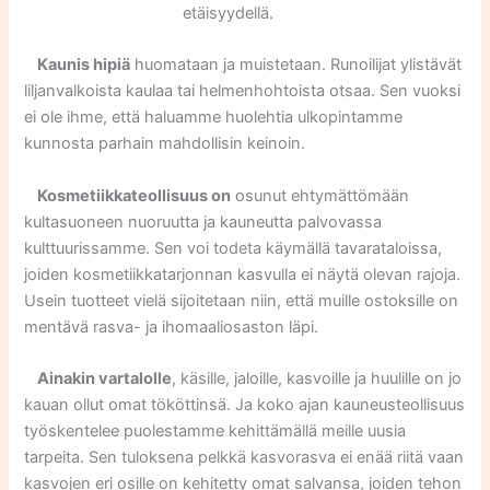
etäisyydellä.
Kaunis hipiä
huomataan ja muistetaan. Runoilijat ylistävät
liljanvalkoista kaulaa tai helmenhohtoista otsaa. Sen vuoksi
ei ole ihme, että haluamme huolehtia ulkopintamme
kunnosta parhain mahdollisin keinoin.
Kosmetiikkateollisuus on
osunut ehtymättömään
kultasuoneen nuoruutta ja kauneutta palvovassa
kulttuurissamme. Sen voi todeta käymällä tavarataloissa,
joiden kosmetiikkatarjonnan kasvulla ei näytä olevan rajoja.
Usein tuotteet vielä sijoitetaan niin, että muille ostoksille on
mentävä rasva- ja ihomaaliosaston läpi.
Ainakin vartalolle
, käsille, jaloille, kasvoille ja huulille on jo
kauan ollut omat tököttinsä. Ja koko ajan kauneusteollisuus
työskentelee puolestamme kehittämällä meille uusia
tarpeita. Sen tuloksena pelkkä kasvorasva ei enää riitä vaan
kasvojen eri osille on kehitetty omat salvansa, joiden tehon