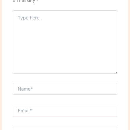
on merkitty
*
Type
here..
Name*
Email*
Website