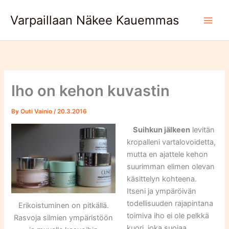
Skip
Varpaillaan Näkee Kauemmas
to
content
Iho on kehon kuvastin
By
Outi Vainio
/
20.3.2016
Suihkun jälkeen
levitän
kropalleni vartalovoidetta,
mutta en ajattele kehon
suurimman elimen olevan
käsittelyn kohteena.
Itseni ja ympäröivän
todellisuuden rajapintana
Erikoistuminen on pitkällä.
toimiva iho ei ole pelkkä
Rasvoja silmien ympäristöön
kuori, joka suojaa