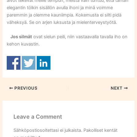
aivot tekevät meille tempun, meistä vain tuntuu, että tämän
elegantin tölkin sisällön avulla ihoni ja minä voimme
paremmin ja olemme kauniimpia. Kokemusta ei silti pidä
väheksyä. Se on arjen luksusta ja mielenterveystyötä.
Jos silmät
ovat sielun peili, niin vastaavalla tavalla iho on
kehon kuvastin.
PREVIOUS
NEXT
Leave a Comment
Sähköpostiosoitettasi ei julkaista.
Pakolliset kentät