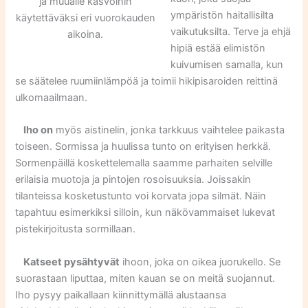
ja muualle kasvoihin
ympäristön haitallisilta
käytettäväksi eri vuorokauden
vaikutuksilta. Terve ja ehjä
aikoina.
hipiä estää elimistön
kuivumisen samalla, kun
se säätelee ruumiinlämpöä ja toimii hikipisaroiden reittinä
ulkomaailmaan.
Iho on
myös aistinelin, jonka tarkkuus vaihtelee paikasta
toiseen. Sormissa ja huulissa tunto on erityisen herkkä.
Sormenpäillä koskettelemalla saamme parhaiten selville
erilaisia muotoja ja pintojen rosoisuuksia. Joissakin
tilanteissa kosketustunto voi korvata jopa silmät. Näin
tapahtuu esimerkiksi silloin, kun näkövammaiset lukevat
pistekirjoitusta sormillaan.
Katseet pysähtyvät
ihoon, joka on oikea juorukello. Se
suorastaan liputtaa, miten kauan se on meitä suojannut.
Iho pysyy paikallaan kiinnittymällä alustaansa