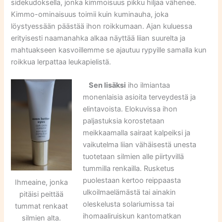
sidekudoksella, jonka kimmoisuus pikku hiljaa vähenee.
Kimmo-ominaisuus toimii kuin kuminauha, joka
löystyessään päästää ihon roikkumaan. Ajan kuluessa
erityisesti naamanahka alkaa näyttää liian suurelta ja
mahtuakseen kasvoillemme se ajautuu rypyille samalla kun
roikkua lerpattaa leukapielistä.
Sen lisäksi
iho ilmiantaa
monenlaisia asioita terveydestä ja
elintavoista. Elokuvissa ihon
paljastuksia korostetaan
meikkaamalla sairaat kalpeiksi ja
vaikutelma liian vähäisestä unesta
tuotetaan silmien alle piirtyvillä
tummilla renkailla. Rusketus
puolestaan kertoo reippaasta
Ihmeaine, jonka
ulkoilmaelämästä tai ainakin
pitäisi peittää
oleskelusta solariumissa tai
tummat renkaat
ihomaaliruiskun kantomatkan
silmien alta.