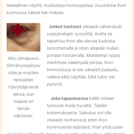
tieteellinen näyttö muistuttaa homeopatiaa: muutoksia ihon
kunnossa näkee ken haluaa.
Jotkut tuotteet
oikeasti vähentävät
ryppykuilujen syvyyttä, mutta se
tapahtuu ihon alla olevaa kudosta
turvottamalla ja siten altapäin kuilun
pohjaa nostamalla. Matalampi ryppy
Aito silmäpussi.
merkitsee sileämpää pintaa. Ihon
SIlmänympärysv
kimmoisuus ei siis oikeasti palaudu,
oide ja mustien
vaikka siltä näyttää. Eikä tulos ole
renkaiden
pysyvä.
häivyttäjä eivät
tehoa, kun
Joka tapauksessa
kalliit voiteet
haaste on
tuntuvat iholla hyvältä. Tiedän
tämän
kokemuksesta. Vaikutus voi olla
näköinen.
oikeasti ravitseva ja siten ihon
hyvinvointia edistävä. Ihan yhtä usein