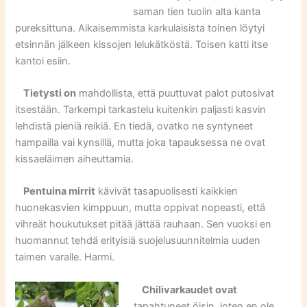
saman tien tuolin alta kanta
pureksittuna. Aikaisemmista karkulaisista toinen löytyi
etsinnän jälkeen kissojen lelukätköstä. Toisen katti itse
kantoi esiin.
Tietysti on
mahdollista, että puuttuvat palot putosivat
itsestään. Tarkempi tarkastelu kuitenkin paljasti kasvin
lehdistä pieniä reikiä. En tiedä, ovatko ne syntyneet
hampailla vai kynsillä, mutta joka tapauksessa ne ovat
kissaeläimen aiheuttamia.
Pentuina mirrit
kävivät tasapuolisesti kaikkien
huonekasvien kimppuun, mutta oppivat nopeasti, että
vihreät houkutukset pitää jättää rauhaan. Sen vuoksi en
huomannut tehdä erityisiä suojelusuunnitelmia uuden
taimen varalle. Harmi.
Chilivarkaudet ovat
tapahtuneet öisin, joten en ole