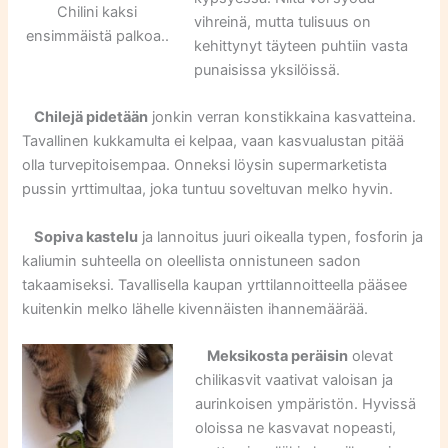
Chilini kaksi
vihreinä, mutta tulisuus on
ensimmäistä palkoa..
kehittynyt täyteen puhtiin vasta
punaisissa yksilöissä.
Chilejä pidetään
jonkin verran konstikkaina kasvatteina.
Tavallinen kukkamulta ei kelpaa, vaan kasvualustan pitää
olla turvepitoisempaa. Onneksi löysin supermarketista
pussin yrttimultaa, joka tuntuu soveltuvan melko hyvin.
Sopiva kastelu
ja lannoitus juuri oikealla typen, fosforin ja
kaliumin suhteella on oleellista onnistuneen sadon
takaamiseksi. Tavallisella kaupan yrttilannoitteella pääsee
kuitenkin melko lähelle kivennäisten ihannemäärää.
Meksikosta peräisin
olevat
chilikasvit vaativat valoisan ja
aurinkoisen ympäristön. Hyvissä
oloissa ne kasvavat nopeasti,