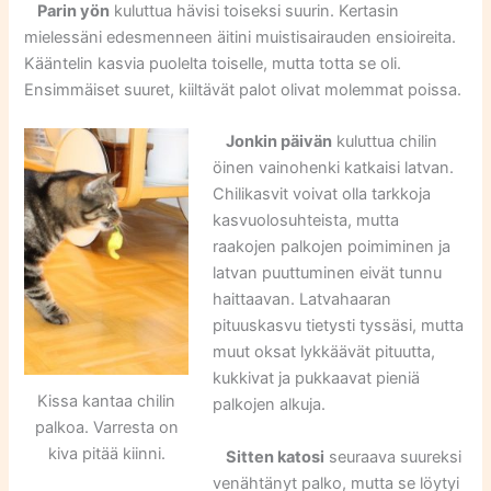
Parin yön
kuluttua hävisi toiseksi suurin. Kertasin
mielessäni edesmenneen äitini muistisairauden ensioireita.
Kääntelin kasvia puolelta toiselle, mutta totta se oli.
Ensimmäiset suuret, kiiltävät palot olivat molemmat poissa.
Jonkin päivän
kuluttua chilin
öinen vainohenki katkaisi latvan.
Chilikasvit voivat olla tarkkoja
kasvuolosuhteista, mutta
raakojen palkojen poimiminen ja
latvan puuttuminen eivät tunnu
haittaavan. Latvahaaran
pituuskasvu tietysti tyssäsi, mutta
muut oksat lykkäävät pituutta,
kukkivat ja pukkaavat pieniä
Kissa kantaa chilin
palkojen alkuja.
palkoa. Varresta on
kiva pitää kiinni.
Sitten katosi
seuraava suureksi
venähtänyt palko, mutta se löytyi