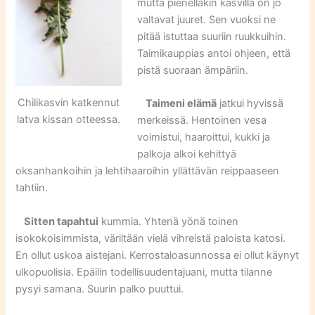
mutta pienelläkin kasvilla on jo
valtavat juuret. Sen vuoksi ne
pitää istuttaa suuriin ruukkuihin.
Taimikauppias antoi ohjeen, että
pistä suoraan ämpäriin.
Chilikasvin katkennut
Taimeni elämä
jatkui hyvissä
latva kissan otteessa.
merkeissä. Hentoinen vesa
voimistui, haaroittui, kukki ja
palkoja alkoi kehittyä
oksanhankoihin ja lehtihaaroihin yllättävän reippaaseen
tahtiin.
Sitten tapahtui
kummia. Yhtenä yönä toinen
isokokoisimmista, väriltään vielä vihreistä paloista katosi.
En ollut uskoa aistejani. Kerrostaloasunnossa ei ollut käynyt
ulkopuolisia. Epäilin todellisuudentajuani, mutta tilanne
pysyi samana. Suurin palko puuttui.