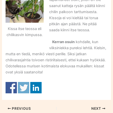
saanut katteja rysän päältä kiinni
chilin palkoon tarttumisesta.
Kissoja ei voi kieltää tai torua
pitkän ajan päästä. Ne pitää
Kissa itse teossa eli
saada kiinni itse teossa.
chilikasvin kimpussa.
Kerran osuin
kohdalle, kun
viiksiniekka pureksi lehtiä. Kielsin,
mutta en tiedä, menikö viesti perille. Siksi jatkan
chilivarasjahtia toivoen ristiriitaisesti, ettei kukaan hyökkää.
Odotellessa murisen kotimaista elokuvaa mukaillen: kissat
ovat yksiä saatanoita!
PREVIOUS
NEXT