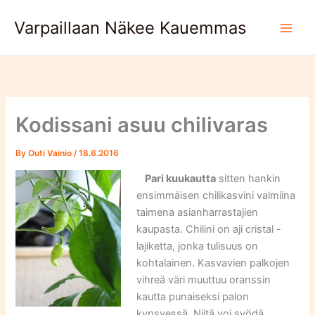
Skip
Varpaillaan Näkee Kauemmas
to
content
Kodissani asuu chilivaras
By
Outi Vainio
/
18.6.2016
Pari kuukautta
sitten hankin
ensimmäisen chilikasvini valmiina
taimena asianharrastajien
kaupasta. Chilini on aji cristal -
lajiketta, jonka tulisuus on
kohtalainen. Kasvavien palkojen
vihreä väri muuttuu oranssin
kautta punaiseksi palon
kypsyessä. Niitä voi syödä