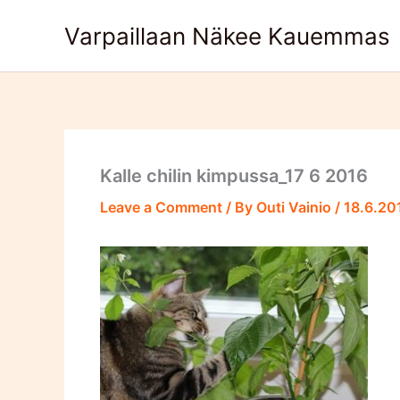
Skip
Varpaillaan Näkee Kauemmas
to
content
Kalle chilin kimpussa_17 6 2016
Leave a Comment
/ By
Outi Vainio
/
18.6.20