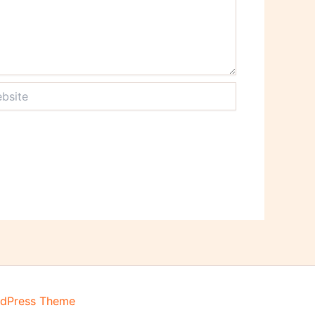
ite
rdPress Theme