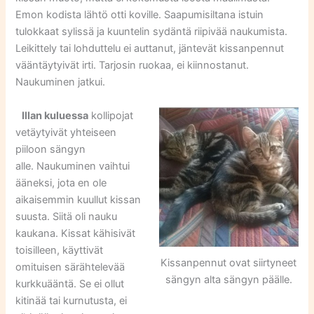
Emon kodista lähtö otti koville. Saapumisiltana istuin
tulokkaat sylissä ja kuuntelin sydäntä riipivää naukumista.
Leikittely tai lohduttelu ei auttanut, jäntevät kissanpennut
vääntäytyivät irti. Tarjosin ruokaa, ei kiinnostanut.
Naukuminen jatkui.
Illan kuluessa
kollipojat
vetäytyivät yhteiseen
piiloon sängyn
alle. Naukuminen vaihtui
ääneksi, jota en ole
aikaisemmin kuullut kissan
suusta. Siitä oli nauku
kaukana. Kissat kähisivät
toisilleen, käyttivät
Kissanpennut ovat siirtyneet
omituisen särähtelevää
sängyn alta sängyn päälle.
kurkkuääntä. Se ei ollut
kitinää tai kurnutusta, ei