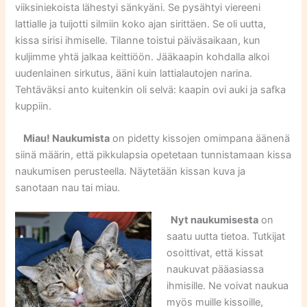
viiksiniekoista lähestyi sänkyäni. Se pysähtyi viereeni
lattialle ja tuijotti silmiin koko ajan sirittäen. Se oli uutta,
kissa sirisi ihmiselle. Tilanne toistui päiväsaikaan, kun
kuljimme yhtä jalkaa keittiöön. Jääkaapin kohdalla alkoi
uudenlainen sirkutus, ääni kuin lattialautojen narina.
Tehtäväksi anto kuitenkin oli selvä: kaapin ovi auki ja safka
kuppiin.
Miau! Naukumista
on pidetty kissojen omimpana äänenä
siinä määrin, että pikkulapsia opetetaan tunnistamaan kissa
naukumisen perusteella. Näytetään kissan kuva ja
sanotaan nau tai miau.
Nyt naukumisesta
on
saatu uutta tietoa. Tutkijat
osoittivat, että kissat
naukuvat pääasiassa
ihmisille. Ne voivat naukua
myös muille kissoille,