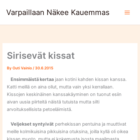
Skip
Varpaillaan Näkee Kauemmas
to
content
Sirisevät kissat
By
Outi Vainio
/
30.6.2015
Ensimmäistä kertaa
jaan kotini kahden kissan kanssa.
Katti meillä on aina ollut, mutta vain yksi kerrallaan.
Kissojen keskinäinen kanssakäyminen on tuonut esiin
aivan uusia piirteitä näistä tutuista mutta silti
arvoituksellisista petoeläimistä.
Veljekset syntyivät
perhekissan pentuina ja muuttivat
meille kolmikuisina pikkuisina otuksina, joilla kyllä oli oikea
kissan muoto, mutta ei kokemusta isosta maailmasta.