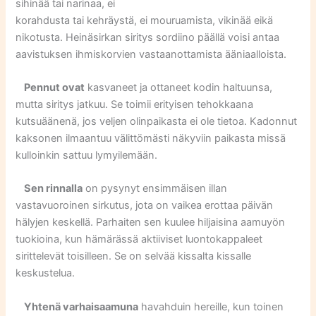
sihinää tai narinaa, ei
korahdusta tai kehräystä, ei mouruamista, vikinää eikä
nikotusta. Heinäsirkan siritys sordiino päällä voisi antaa
aavistuksen ihmiskorvien vastaanottamista ääniaalloista.
Pennut ovat
kasvaneet ja ottaneet kodin haltuunsa,
mutta siritys jatkuu. Se toimii erityisen tehokkaana
kutsuäänenä, jos veljen olinpaikasta ei ole tietoa. Kadonnut
kaksonen ilmaantuu välittömästi näkyviin paikasta missä
kulloinkin sattuu lymyilemään.
Sen rinnalla
on pysynyt ensimmäisen illan
vastavuoroinen sirkutus, jota on vaikea erottaa päivän
hälyjen keskellä. Parhaiten sen kuulee hiljaisina aamuyön
tuokioina, kun hämärässä aktiiviset luontokappaleet
sirittelevät toisilleen. Se on selvää kissalta kissalle
keskustelua.
Yhtenä varhaisaamuna
havahduin hereille, kun toinen