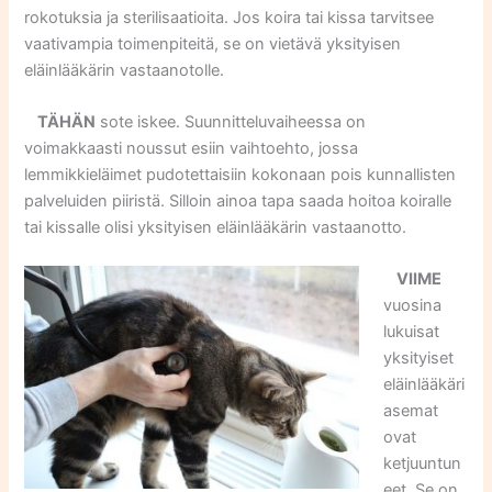
rokotuksia ja sterilisaatioita. Jos koira tai kissa tarvitsee
vaativampia toimenpiteitä, se on vietävä yksityisen
eläinlääkärin vastaanotolle.
TÄHÄN
sote iskee. Suunnitteluvaiheessa on
voimakkaasti noussut esiin vaihtoehto, jossa
lemmikkieläimet pudotettaisiin kokonaan pois kunnallisten
palveluiden piiristä. Silloin ainoa tapa saada hoitoa koiralle
tai kissalle olisi yksityisen eläinlääkärin vastaanotto.
VIIME
vuosina
lukuisat
yksityiset
eläinlääkäri
asemat
ovat
ketjuuntun
eet. Se on