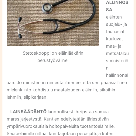
ALLINNOS
SA
eläinten
suojelu- ja
tautiasiat
kuuluvat
maa- ja
Stetoskooppi on eläinlääkärin
metsätalou
perustyöväline.
sministeriö
n
hallinnonal
aan. Jo ministeriön nimestä ilmenee, että sen pääasiallinen
mielenkiinto kohdistuu maatalouden eläimiin, sikoihin,
lehmiin, siipikarjaan.
LAINSÄÄDÄNTÖ
luonnollisesti heijastaa samaa
marssijärjestystä. Kuntien edellytetään järjestävän
ympärivuorokautisia hoitopalveluita tuotantoeläimille.
Seuraeläimille riittää, kun tarjotaan perusjuttuja kuten