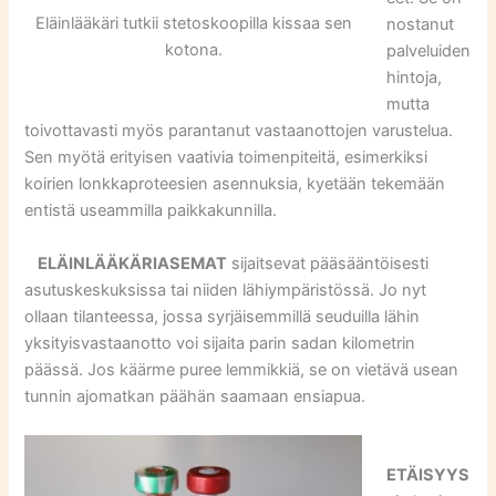
Eläinlääkäri tutkii stetoskoopilla kissaa sen
nostanut
kotona.
palveluiden
hintoja,
mutta
toivottavasti myös parantanut vastaanottojen varustelua.
Sen myötä erityisen vaativia toimenpiteitä, esimerkiksi
koirien lonkkaproteesien asennuksia, kyetään tekemään
entistä useammilla paikkakunnilla.
ELÄINLÄÄKÄRIASEMAT
sijaitsevat pääsääntöisesti
asutuskeskuksissa tai niiden lähiympäristössä. Jo nyt
ollaan tilanteessa, jossa syrjäisemmillä seuduilla lähin
yksityisvastaanotto voi sijaita parin sadan kilometrin
päässä. Jos käärme puree lemmikkiä, se on vietävä usean
tunnin ajomatkan päähän saamaan ensiapua.
ETÄISYYS