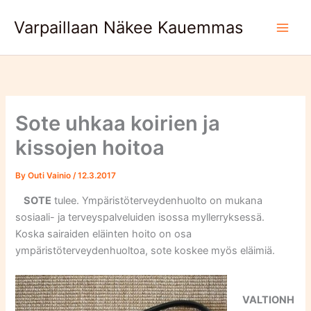
Skip
Varpaillaan Näkee Kauemmas
to
content
Sote uhkaa koirien ja
kissojen hoitoa
By
Outi Vainio
/
12.3.2017
SOTE
tulee. Ympäristöterveydenhuolto on mukana
sosiaali- ja terveyspalveluiden isossa myllerryksessä.
Koska sairaiden eläinten hoito on osa
ympäristöterveydenhuoltoa, sote koskee myös eläimiä.
VALTIONH