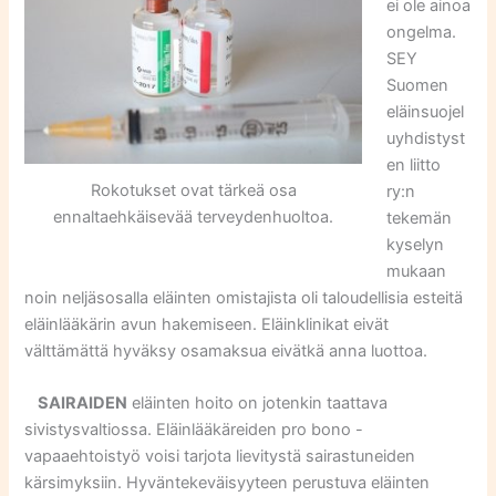
ei ole ainoa
ongelma.
SEY
Suomen
eläinsuojel
uyhdistyst
en liitto
Rokotukset ovat tärkeä osa
ry:n
ennaltaehkäisevää terveydenhuoltoa.
tekemän
kyselyn
mukaan
noin neljäsosalla eläinten omistajista oli taloudellisia esteitä
eläinlääkärin avun hakemiseen. Eläinklinikat eivät
välttämättä hyväksy osamaksua eivätkä anna luottoa.
SAIRAIDEN
eläinten hoito on jotenkin taattava
sivistysvaltiossa. Eläinlääkäreiden pro bono -
vapaaehtoistyö voisi tarjota lievitystä sairastuneiden
kärsimyksiin. Hyväntekeväisyyteen perustuva eläinten