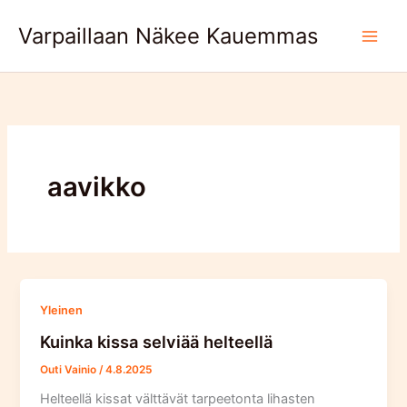
Skip
Varpaillaan Näkee Kauemmas
to
content
aavikko
Yleinen
Kuinka kissa selviää helteellä
Outi Vainio
/
4.8.2025
Helteellä kissat välttävät tarpeetonta lihasten