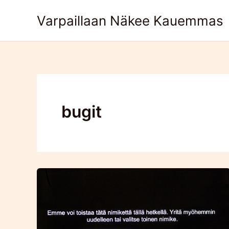
Skip
Varpaillaan Näkee Kauemmas
to
content
bugit