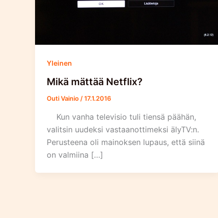
Yleinen
Mikä mättää Netflix?
Outi Vainio
/
17.1.2016
Kun vanha televisio tuli tiensä päähän,
valitsin uudeksi vastaanottimeksi älyTV:n.
Perusteena oli mainoksen lupaus, että siinä
on valmiina […]