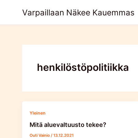
Skip
Varpaillaan Näkee Kauemmas
to
content
henkilöstöpolitiikka
Yleinen
Mitä aluevaltuusto tekee?
Outi Vainio
/
13.12.2021