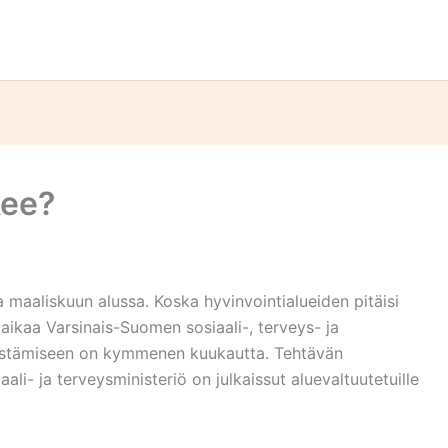
kee?
 maaliskuun alussa. Koska hyvinvointialueiden pitäisi
ikaa Varsinais-Suomen sosiaali-, terveys- ja
rjestämiseen on kymmenen kuukautta. Tehtävän
li- ja terveysministeriö on julkaissut aluevaltuutetuille