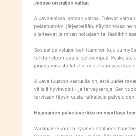
Jaossa on paljon valtaa
Aluevaaleissa jaetaan valtaa. Tulevat valtuut
pelastustoimi järjestetään. Käytännössä he 
sijaitsevat ja miten hoitajaan tai lääkäriin s
Sosiaalipalvelujen kehittäminen kuuluu myös
tehdä helpompaa ja selkeämpää. Keskeistä o
järjestämisestä lähellä, mielellään asiakkaan
Aluevaltuuston vastuulla on, että uudet rake
välisiä hyvinvointi- ja terveyseroja. Sen vuok
tarvitaan täysin uusia ratkaisuja palveluiden
Hajanainen palveluverkko on nivottava toi
Varsinais-Suomen hyvinvointialueen haaste