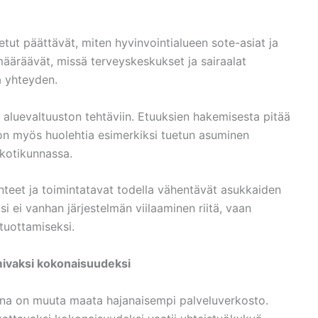
etut päättävät, miten hyvinvointialueen sote-asiat ja
määräävät, missä terveyskeskukset ja sairaalat
aa yhteyden.
 aluevaltuuston tehtäviin. Etuuksien hakemisesta pitää
n myös huolehtia esimerkiksi tuetun asuminen
 kotikunnassa.
nteet ja toimintatavat todella vähentävät asukkaiden
si ei vanhan järjestelmän viilaaminen riitä, vaan
 tuottamiseksi.
mivaksi kokonaisuudeksi
ena on muuta maata hajanaisempi palveluverkosto.