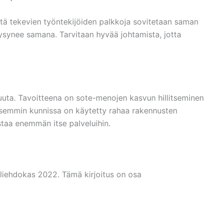
tä tekevien työntekijöiden palkkoja sovitetaan saman
pysynee samana. Tarvitaan hyvää johtamista, jotta
uuta. Tavoitteena on sote-menojen kasvun hillitseminen
aisemmin kunnissa on käytetty rahaa rakennusten
staa enemmän itse palveluihin.
liehdokas 2022. Tämä kirjoitus on osa