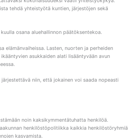
 kattavaksi kokonaisuudeksi vaatii yhteistyökykyä.
ista tehdä yhteistyötä kuntien, järjestöjen sekä
ee kuulla osana aluehallinnon päätöksentekoa.
issa elämänvaiheissa. Lasten, nuorten ja perheiden
 ikääntyvien asukkaiden alati lisääntyvään avun
heessa.
ärjestettävä niin, että jokainen voi saada nopeasti
listämään noin kaksikymmentätuhatta henkilöä.
maakunnan henkilöstöpolitiikka kaikkia henkilöstöryhmiä
enojen kasvamista.