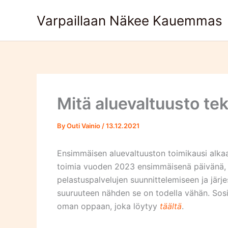
Skip
Varpaillaan Näkee Kauemmas
to
content
Mitä aluevaltuusto te
By
Outi Vainio
/
13.12.2021
Ensimmäisen aluevaltuuston toimikausi alkaa
toimia vuoden 2023 ensimmäisenä päivänä, a
pelastuspalvelujen suunnittelemiseen ja jä
suuruuteen nähden se on todella vähän. Sosiaa
oman oppaan, joka löytyy
täältä
.