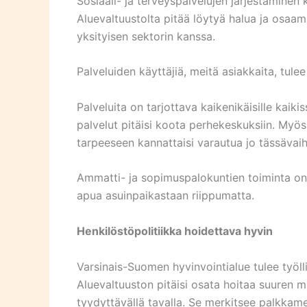
Sosiaali- ja terveyspalvelujen järjestäminen
Aluevaltuustolta pitää löytyä halua ja osaam
yksityisen sektorin kanssa.
Palveluiden käyttäjiä, meitä asiakkaita, tul
Palveluita on tarjottava kaikenikäisille kaik
palvelut pitäisi koota perhekeskuksiin. Myös
tarpeeseen kannattaisi varautua jo tässävai
Ammatti- ja sopimuspalokuntien toiminta on j
apua asuinpaikastaan riippumatta.
Henkilöstöpolitiikka hoidettava hyvin
Varsinais-Suomen hyvinvointialue tulee työl
Aluevaltuuston pitäisi osata hoitaa suuren 
tyydyttävällä tavalla. Se merkitsee palkkam