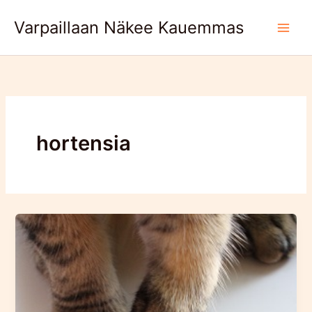
Skip
Varpaillaan Näkee Kauemmas
to
content
hortensia