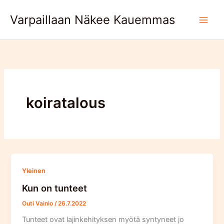
Skip
Varpaillaan Näkee Kauemmas
to
content
koiratalous
Yleinen
Kun on tunteet
Outi Vainio
/
26.7.2022
Tunteet ovat lajinkehityksen myötä syntyneet jo