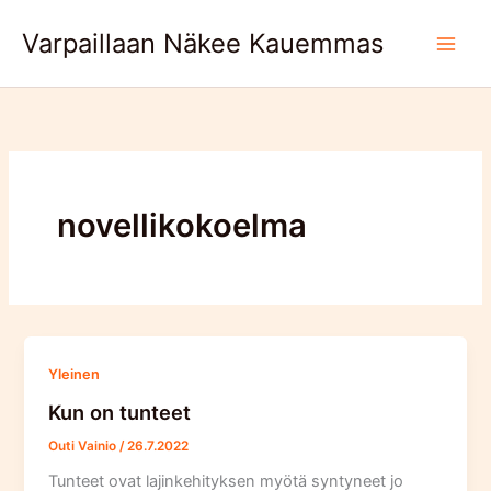
Skip
Varpaillaan Näkee Kauemmas
to
content
novellikokoelma
Yleinen
Kun on tunteet
Outi Vainio
/
26.7.2022
Tunteet ovat lajinkehityksen myötä syntyneet jo