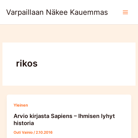
Skip
Varpaillaan Näkee Kauemmas
to
content
rikos
Yleinen
Arvio kirjasta Sapiens – Ihmisen lyhyt
historia
Outi Vainio
/
2.10.2016