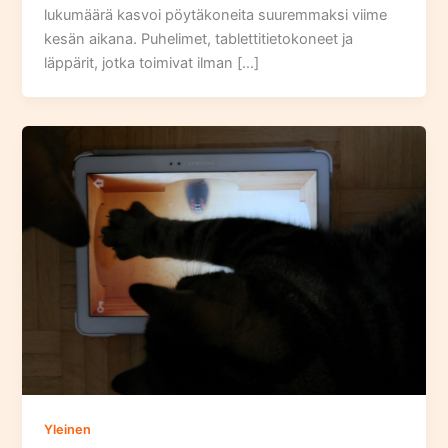
lukumäärä kasvoi pöytäkoneita suuremmaksi viime
kesän aikana. Puhelimet, tablettitietokoneet ja
läppärit, jotka toimivat ilman […]
Yleinen