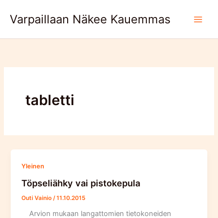
Skip
Varpaillaan Näkee Kauemmas
to
content
tabletti
Yleinen
Töpseliähky vai pistokepula
Outi Vainio
/
11.10.2015
Arvion mukaan langattomien tietokoneiden