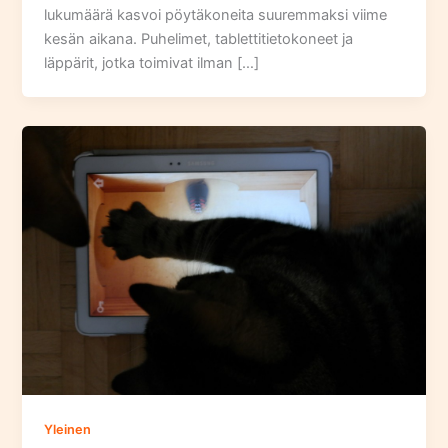
lukumäärä kasvoi pöytäkoneita suuremmaksi viime
kesän aikana. Puhelimet, tablettitietokoneet ja
läppärit, jotka toimivat ilman […]
Yleinen