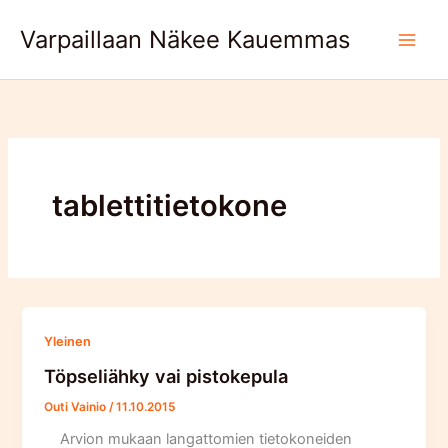
Skip
Varpaillaan Näkee Kauemmas
to
content
tablettitietokone
Yleinen
Töpseliähky vai pistokepula
Outi Vainio
/
11.10.2015
Arvion mukaan langattomien tietokoneiden