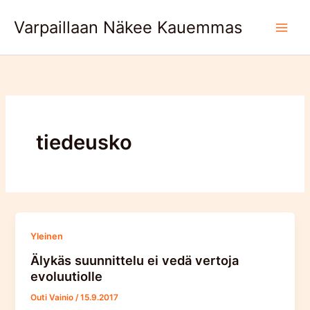
Skip
Varpaillaan Näkee Kauemmas
to
content
tiedeusko
Yleinen
Älykäs suunnittelu ei vedä vertoja
evoluutiolle
Outi Vainio
/
15.9.2017