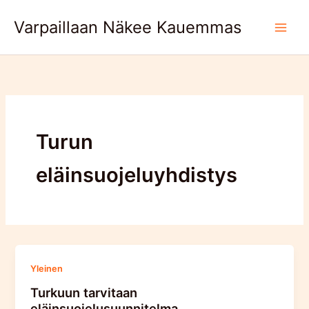
Skip
Varpaillaan Näkee Kauemmas
to
content
Turun
eläinsuojeluyhdistys
Yleinen
Turkuun tarvitaan
eläinsuojelusuunnitelma