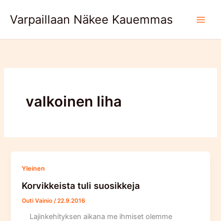
Skip
Varpaillaan Näkee Kauemmas
to
content
valkoinen liha
Yleinen
Korvikkeista tuli suosikkeja
Outi Vainio
/
22.9.2016
Lajinkehityksen aikana me ihmiset olemme