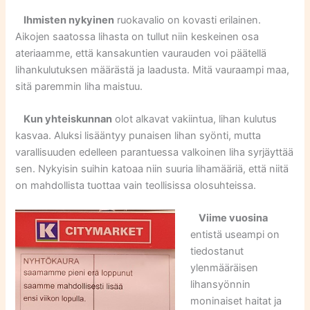
Ihmisten nykyinen
ruokavalio on kovasti erilainen.
Aikojen saatossa lihasta on tullut niin keskeinen osa
ateriaamme, että kansakuntien vaurauden voi päätellä
lihankulutuksen määrästä ja laadusta. Mitä vauraampi maa,
sitä paremmin liha maistuu.
Kun yhteiskunnan
olot alkavat vakiintua, lihan kulutus
kasvaa. Aluksi lisääntyy punaisen lihan syönti, mutta
varallisuuden edelleen parantuessa valkoinen liha syrjäyttää
sen. Nykyisin suihin katoaa niin suuria lihamääriä, että niitä
on mahdollista tuottaa vain teollisissa olosuhteissa.
Viime vuosina
entistä useampi on
tiedostanut
ylenmääräisen
lihansyönnin
moninaiset haitat ja