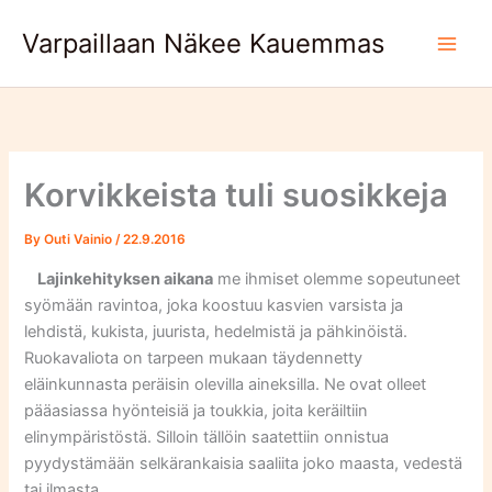
Skip
Varpaillaan Näkee Kauemmas
to
content
Korvikkeista tuli suosikkeja
By
Outi Vainio
/
22.9.2016
Lajinkehityksen aikana
me ihmiset olemme sopeutuneet
syömään ravintoa, joka koostuu kasvien varsista ja
lehdistä, kukista, juurista, hedelmistä ja pähkinöistä.
Ruokavaliota on tarpeen mukaan täydennetty
eläinkunnasta peräisin olevilla aineksilla. Ne ovat olleet
pääasiassa hyönteisiä ja toukkia, joita keräiltiin
elinympäristöstä. Silloin tällöin saatettiin onnistua
pyydystämään selkärankaisia saaliita joko maasta, vedestä
tai ilmasta.