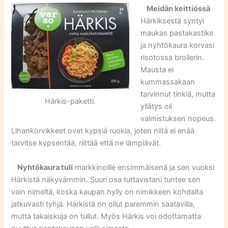
Meidän keittiössä
Härkiksestä syntyi
maukas pastakastike
ja nyhtökaura korvasi
risotossa broilerin.
Mausta ei
kummassakaan
tarvinnut tinkiä, mutta
Härkis-paketti.
yllätys oli
valmistuksen nopeus.
Lihankorvikkeet ovat kypsiä ruokia, joten niitä ei enää
tarvitse kypsentää, riittää että ne lämpiävät.
Nyhtökaura tuli
markkinoille ensimmäisenä ja sen vuoksi
Härkistä näkyvämmin. Suuri osa tuttavistani tuntee sen
vain nimeltä, koska kaupan hylly on nimikkeen kohdalta
jatkuvasti tyhjä. Härkistä on ollut paremmin saatavilla,
mutta takaiskuja on tullut. Myös Härkis voi odottamatta