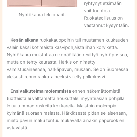
ryhtynyt etsimään
vaihtoehtoja.
Nyhtökaura teki oharit.
Ruokateollisuus on
vastannut kysyntään.
Kesän aikana
ruokakauppoihin tuli muutaman kuukauden
välein kaksi kotimaista kasvipohjaista lihan korviketta.
Nyhtökaura muistuttaa ulkonäöltään revittyä nyhtöpossua,
mutta on tehty kaurasta. Härkis on nimetty
valmistusaineensa, härkäpavun, mukaan. Se on Suomessa
yleisesti rehun raaka-aineeksi viljelty palkokasvi.
Ensivaikutelma molemmista
ennen näkemättömistä
tuotteista ei välttämättä houkuttele: myyntirasian pohjalla
lojuu tumman ruskeita kokkareita. Maistoin molempia
kylmänä suoraan rasiasta. Härkiksestä pidän sellaisenaan,
mieto pavun maku tuntuu mukavalta ainakin papuruokien
ystävästä.