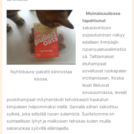
Muinaisuudessa
tapahtunut
sekaravintoon
sopeutuminen näkyy
edelleen ihmislajin
ruoansulatuselimistös
sä. Talttamaiset
etuhampaat
soveltuvat ruokapalan
Nyhtökaura-paketti kiinnostaa
irrottamiseen. Koska
kissaa.
leuat liikkuvat
sivusuunnassa, leveät
poskihampaat möyhentävät tehokkaasti haukatun
kimpaleen helpommaksi niellä. Samalla siihen sekoittuu
sylkeä, joka edistää ruoan sulamista. Suolistomme on
suhteellisen lyhyt ja melkoisen tehokas kuten muilla
sekaruokaa syövillä eläinlajeilla.