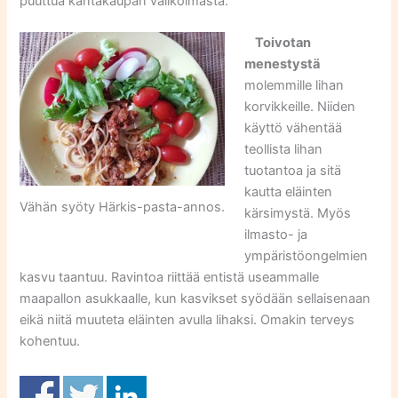
puuttua kantakaupan valikoimasta.
Toivotan
menestystä
molemmille lihan
korvikkeille. Niiden
käyttö vähentää
teollista lihan
tuotantoa ja sitä
kautta eläinten
Vähän syöty Härkis-pasta-annos.
kärsimystä. Myös
ilmasto- ja
ympäristöongelmien
kasvu taantuu. Ravintoa riittää entistä useammalle
maapallon asukkaalle, kun kasvikset syödään sellaisenaan
eikä niitä muuteta eläinten avulla lihaksi. Omakin terveys
kohentuu.