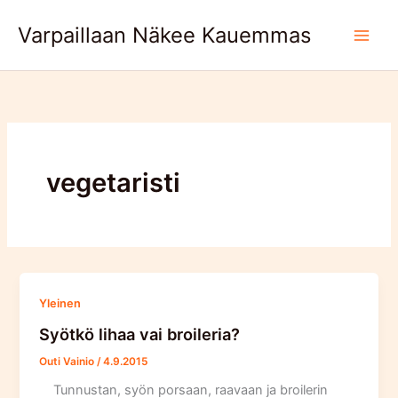
Skip
Varpaillaan Näkee Kauemmas
to
content
vegetaristi
Yleinen
Syötkö lihaa vai broileria?
Outi Vainio
/
4.9.2015
Tunnustan, syön porsaan, raavaan ja broilerin