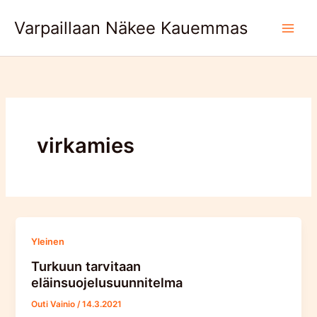
Skip
Varpaillaan Näkee Kauemmas
to
content
virkamies
Yleinen
Turkuun tarvitaan
eläinsuojelusuunnitelma
Outi Vainio
/
14.3.2021