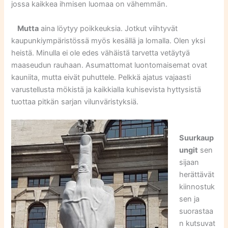
jossa kaikkea ihmisen luomaa on vähemmän.
Mutta
aina löytyy poikkeuksia. Jotkut viihtyvät
kaupunkiympäristössä myös kesällä ja lomalla. Olen yksi
heistä. Minulla ei ole edes vähäistä tarvetta vetäytyä
maaseudun rauhaan. Asumattomat luontomaisemat ovat
kauniita, mutta eivät puhuttele. Pelkkä ajatus vajaasti
varustellusta mökistä ja kaikkialla kuhisevista hyttysistä
tuottaa pitkän sarjan vilunväristyksiä.
Suurkaup
ungit
sen
sijaan
herättävät
kiinnostuk
sen ja
suorastaa
n kutsuvat