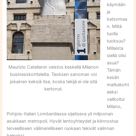
käymään
ja
katsomaa
n. Miltä
tuolla
tuoksuu?
Millaista
siellä olisi
asua?
Maurizio Catellanin veistos keskellä Milanon
Tämän
businesskortteleita. Teoksen sanoman voi
kesän
jokainen keksiä itse, koska tekijä ei ole sitä
matkakoht
kertonut.
eeksi
valikoitui
Milano,
Pohjois-Italian Lombardiassa sijaitseva yli miljoonan
asukkaan metropoli. Hyvät lentoyhteydet ja kiinnostus
terveelliseen välimerelliseen ruokaan tekivät valinnan
helpoksi.