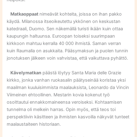
Matkaoppaat
nimeävät kohteita, joissa on ihan pakko
käydä. Milanossa itseoikeutettu ykkönen on keskustan
katedraali, Duomo. Sen näkemällä turisti ikään kuin ottaa
kaupungin haltuunsa. Euroopan toiseksi suurimpaan
kirkkoon mahtuu kerralla 40 000 ihmistä. Saman verran
kuin Raumalla on asukkaita. Pääsymaksun ja puolen tunnin
jonotuksen jälkeen voin vahvistaa, että vaikuttava pyhättö.
Kävelymatkan
päästä löytyy Santa Maria delle Grazie
kirkko, jonka vanhan ruokasalin päätyseinää koristaa yksi
maailman kuuluisimmista maalauksista, Leonardo da Vincin
Viimeinen ehtoollinen. Mestarin kovia kokenut työ
osoittautui ennakkomaineensa veroiseksi. Kohtaamisen
tunnelma oli melkein harras. Opin myös, että teos toi
perspektiivin käsitteen ja ihmisten kasvoilla näkyvät tunteet
maalaustaiteen historiaan.