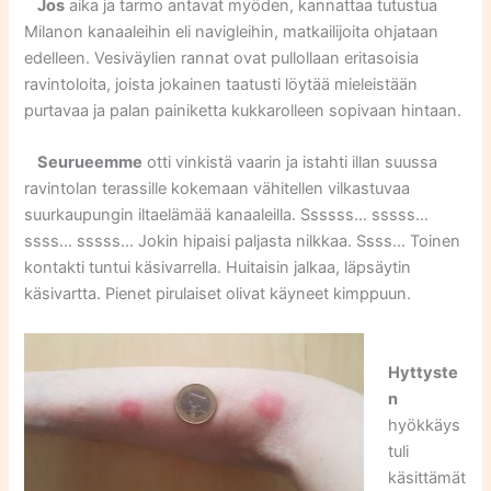
Jos
aika ja tarmo antavat myöden, kannattaa tutustua
Milanon kanaaleihin eli navigleihin, matkailijoita ohjataan
edelleen. Vesiväylien rannat ovat pullollaan eritasoisia
ravintoloita, joista jokainen taatusti löytää mieleistään
purtavaa ja palan painiketta kukkarolleen sopivaan hintaan.
Seurueemme
otti vinkistä vaarin ja istahti illan suussa
ravintolan terassille kokemaan vähitellen vilkastuvaa
suurkaupungin iltaelämää kanaaleilla. Ssssss… sssss…
ssss… sssss… Jokin hipaisi paljasta nilkkaa. Ssss… Toinen
kontakti tuntui käsivarrella. Huitaisin jalkaa, läpsäytin
käsivartta. Pienet pirulaiset olivat käyneet kimppuun.
Hyttyste
n
hyökkäys
tuli
käsittämät