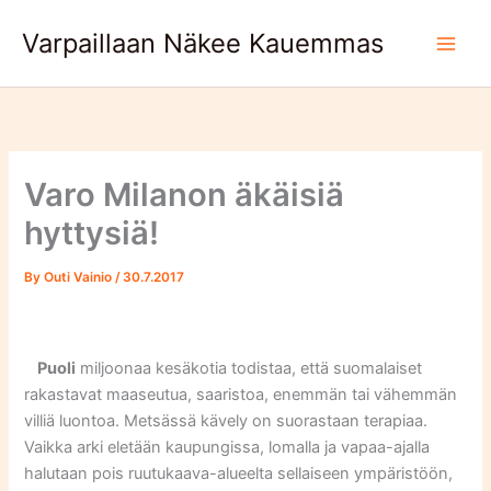
Skip
Varpaillaan Näkee Kauemmas
to
content
Varo Milanon äkäisiä
hyttysiä!
By
Outi Vainio
/
30.7.2017
Puoli
miljoonaa kesäkotia todistaa, että suomalaiset
rakastavat maaseutua, saaristoa, enemmän tai vähemmän
villiä luontoa. Metsässä kävely on suorastaan terapiaa.
Vaikka arki eletään kaupungissa, lomalla ja vapaa-ajalla
halutaan pois ruutukaava-alueelta sellaiseen ympäristöön,