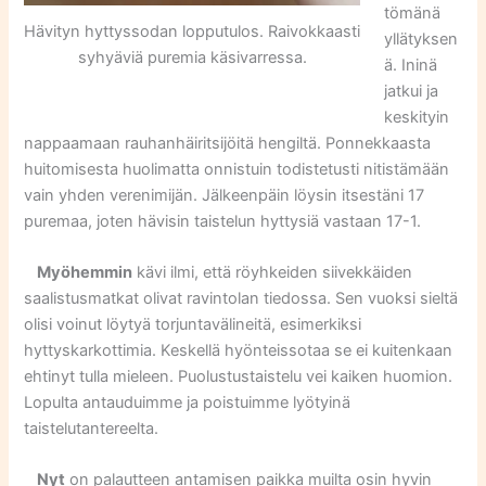
tömänä
Hävityn hyttyssodan lopputulos. Raivokkaasti
yllätyksen
syhyäviä puremia käsivarressa.
ä. Ininä
jatkui ja
keskityin
nappaamaan rauhanhäiritsijöitä hengiltä. Ponnekkaasta
huitomisesta huolimatta onnistuin todistetusti nitistämään
vain yhden verenimijän. Jälkeenpäin löysin itsestäni 17
puremaa, joten hävisin taistelun hyttysiä vastaan 17-1.
Myöhemmin
kävi ilmi, että röyhkeiden siivekkäiden
saalistusmatkat olivat ravintolan tiedossa. Sen vuoksi sieltä
olisi voinut löytyä torjuntavälineitä, esimerkiksi
hyttyskarkottimia. Keskellä hyönteissotaa se ei kuitenkaan
ehtinyt tulla mieleen. Puolustustaistelu vei kaiken huomion.
Lopulta antauduimme ja poistuimme lyötyinä
taistelutantereelta.
Nyt
on palautteen antamisen paikka muilta osin hyvin