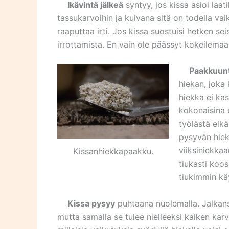
Ikävintä jälkeä
syntyy, jos kissa asioi laat
tassukarvoihin ja kuivana sitä on todella vai
raaputtaa irti. Jos kissa suostuisi hetken s
irrottamista. En vain ole päässyt kokeilemaan
Paakkuuntu
hiekan, joka
hiekka ei kas
kokonaisina 
työlästä eik
pysyvän hiek
viiksiniekka
Kissanhiekkapaakku.
tiukasti koos
tiukimmin käy
Kissa pysyy
puhtaana nuolemalla. Jalkansa
mutta samalla se tulee nielleeksi kaiken karv