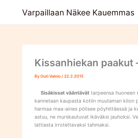
Skip
Varpaillaan Näkee Kauemmas
to
content
Kissanhiekan paakut –
By
Outi Vainio
/
22.2.2015
Sisäkissat vääntävät
tarpeensa huoneen nu
kannetaan kaupasta kotiin muutaman kilon pu
harmaa maa-aines pölisee pöyhittäessä ja ku
astuu, ne murskautuvat ikäväksi jauhoksi. Ve
lattiasta irrotettavaksi tahmaksi.