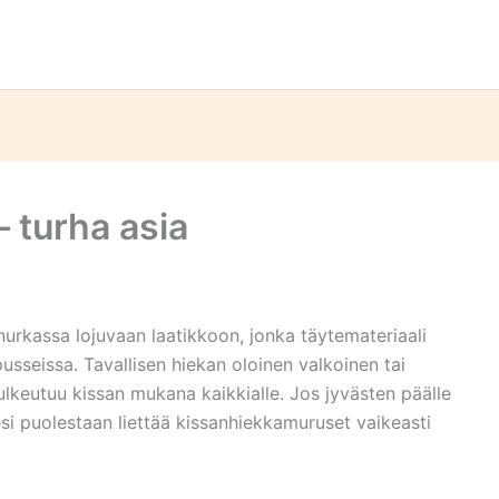
 turha asia
rkassa lojuvaan laatikkoon, jonka täytemateriaali
sseissa. Tavallisen hiekan oloinen valkoinen tai
lkeutuu kissan mukana kaikkialle. Jos jyvästen päälle
si puolestaan liettää kissanhiekkamuruset vaikeasti