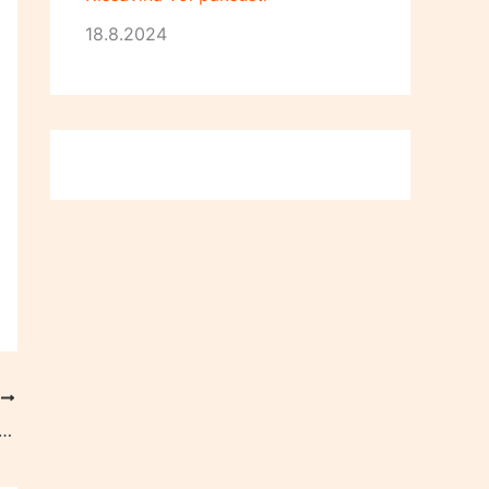
18.8.2024
T
ikakalastus sallitaan lyhytnäköisin perustein