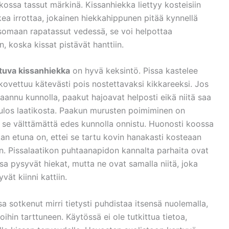
ikossa tassut märkinä. Kissanhiekka liettyy kosteisiin
kea irrottaa, jokainen hiekkahippunen pitää kynnellä
eisomaan rapatassut vedessä, se voi helpottaa
, koska kissat pistävät hanttiin.
va kissanhiekka
on hyvä keksintö. Pissa kastelee
 kovettuu kätevästi pois nostettavaksi kikkareeksi. Jos
aannu kunnolla, paakut hajoavat helposti eikä niitä saa
ulos laatikosta. Paakun murusten poimiminen on
ä se välttämättä edes kunnolla onnistu. Huonosti koossa
an etuna on, ettei se tartu kovin hanakasti kosteaan
an. Pissalaatikon puhtaanapidon kannalta parhaita ovat
sa pysyvät hiekat, mutta ne ovat samalla niitä, joka
vät kiinni kattiin.
 sotkenut mirri tietysti puhdistaa itsensä nuolemalla,
oihin tarttuneen. Käytössä ei ole tutkittua tietoa,