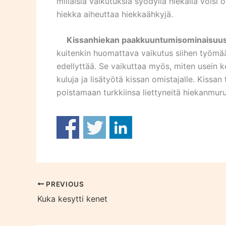
millaisia vaikutuksia syödyllä hiekalla voisi
hiekka aiheuttaa hiekkaähkyjä.
Kissanhiekan paakkuuntumisominaisuu
kuitenkin huomattava vaikutus siihen työmä
edellyttää. Se vaikuttaa myös, miten usein k
kuluja ja lisätyötä kissan omistajalle. Kissan
poistamaan turkkiinsa liettyneitä hiekanmuru
PREVIOUS
Kuka kesytti kenet