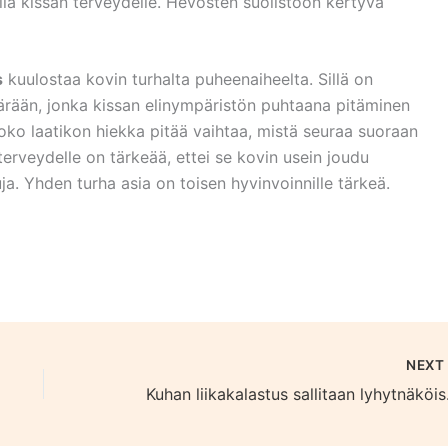
 olla kissan terveydelle. Hevosten suolistoon kertyvä
s
kuulostaa kovin turhalta puheenaiheelta. Sillä on
ärään, jonka kissan elinympäristön puhtaana pitäminen
oko laatikon hiekka pitää vaihtaa, mistä seuraa suoraan
 terveydelle on tärkeää, ettei se kovin usein joudu
ja. Yhden turha asia on toisen hyvinvoinnille tärkeä.
NEX
Kuhan li